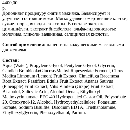
4400,00
р.
Дополняет процедуру снятия макияжа. Балансирует и
улучшает состояние кожи. Мягко удаляет омертвевшие клетки,
сужает поры, выводит токсины. В составе экстракт
цимицифуги, экстракт бисаболола, альфа-гидрокислоты:
молочная, гликоле- ваявинная, салициловая кислоты.
Способ применения:
нанести на кожу легкими массажными
движениями.
Состав:
Aqua (Water), Propylene Glycol, Pentylene Glycol, Glycerin,
Candida Bombicola/Glucose/Methyl Rapeseedate Ferment, Citrus
Medica Limonum (Lemon) Fruit Extract, Cimicifuga Racemosa
Root Extract, Passiflora Edulis Fruit Extract, Ananas Sativus
(Pineapple) Fruit Extract, Vitis Vinifera (Grape) Fruit Extract,
Bisabolol, Salicylic Acid, Alcohol Denat., Ethylhexyl
Methoxycinnamate, PEG-40 Hydrogenated Castor Oil, Polysorbate
20, Octoxynol-12, Alcohol, Hydroxyethylcellulose, Potassium
Sorbate, Sodium Bisulfite, Disodium EDTA, Triethanolamine,
Ethylhexylglycerin, Phenoxyethanol, Parfum.